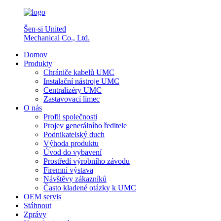
Šen-si United
Mechanical Co., Ltd.
Domov
Produkty
Chrániče kabelů UMC
Instalační nástroje UMC
Centralizéry UMC
Zastavovací límec
O nás
Profil společnosti
Projev generálního ředitele
Podnikatelský duch
Výhoda produktu
Úvod do vybavení
Prostředí výrobního závodu
Firemní výstava
Návštěvy zákazníků
Často kladené otázky k UMC
OEM servis
Stáhnout
Zprávy