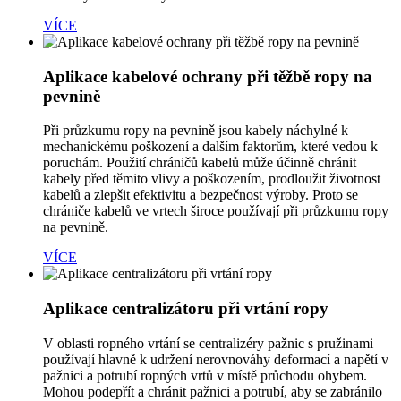
VÍCE
Aplikace kabelové ochrany při těžbě ropy na
pevnině
Při průzkumu ropy na pevnině jsou kabely náchylné k
mechanickému poškození a dalším faktorům, které vedou k
poruchám. Použití chráničů kabelů může účinně chránit
kabely před těmito vlivy a poškozením, prodloužit životnost
kabelů a zlepšit efektivitu a bezpečnost výroby. Proto se
chrániče kabelů ve vrtech široce používají při průzkumu ropy
na pevnině.
VÍCE
Aplikace centralizátoru při vrtání ropy
V oblasti ropného vrtání se centralizéry pažnic s pružinami
používají hlavně k udržení nerovnováhy deformací a napětí v
pažnici a potrubí ropných vrtů v místě průchodu ohybem.
Mohou podepřít a chránit pažnici a potrubí, aby se zabránilo