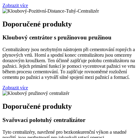
Zobrazit více
Doporučené produkty
Kloubový centrátor s pružinovou pružinou
Centralizátory jsou nezbytným nástrojem při cementování ropných a
plynových vrtů. Horní a spodní konec centralizátoru jsou omezeny
dorazovým kroužkem. Ten účinně zajišťuje polohu centralizátoru na
pažnici. Jejich primární funkcí je pomoci vycentrovat pažnici ve vrtu
během procesu cementování. To zajišťuje rovnoměrné rozložení
cementu po pažnici a vytváří silné spojení mezi pažnicí a formací.
Zobrazit více
Doporučené produkty
Svařovací polotuhý centralizátor
Tyto centralizéry, navržené pro bezkonkurenční výkon a snadné
použití, jsou nezbytností pro jakoukoli vrtací operaci.