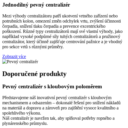
Jednodílný pevný centralizér
Mezi výhody centralizátoru patří ukotvení vrtného zařízení nebo
potrubních kolon, omezení změn odchylek vrtu, zvýšení účinnosti
čerpadla, snížení tlaku čerpadla a prevence excentrického
poškození. Různé typy centralizátorů mají své vlastní výhody, jako
například vysoké podpůrné síly tuhých centralizátorů a pružinový
centralizátor, který účinně zajišťuje centrování pažnice a je vhodný
pro sekce vrtů s různými průměry.
Zobrazit více
Doporučené produkty
Pevný centralizér s kloubovým poloměrem
Představujeme náš inovativní pevný centralizér s kloubovým
mechanismem a odsazením – dokonalé řešení pro snížení nákladů
na materiál a dopravu a zároveň pro zajištění vysoce kvalitního a
spolehlivého výkonu.
Náš centralizér je navržen tak, aby splňoval potřeby ropného a
plynárenského průmyslu.