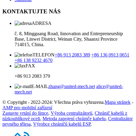
KONTAKTUJTE NÁS
ADRESA
č. 8, Mingguang Road, Innovation and Entrepreneurship
Base, Linwei District, Weinan City, Shaanxi Province
714015, China.
TELEFON
+86 913 2083 389
+86 136 0913 0651
+86 138 9232 4670
FAX
+86 913 2083 379
E-MAIL
zhang@united-mech.net
alice@united-
mech.net
© Copyright - 2022-2024: Všechna práva vyhrazena.
Mapa stránek
-
AMP pro mobilní zařízení
Zastavte vrtání do límce
,
Výroba centralizátorů
,
Chránič kabelů z
nízkouhlíkové oceli
,
Metoda zapojení chrániče kabelu
,
Centralizátor
pevného tělesa
,
Výrobce chráničů kabelů ESP
,