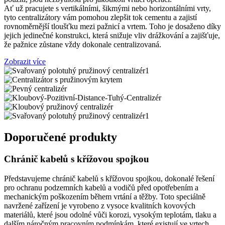
Ať už pracujete s vertikálními, šikmými nebo horizontálními vrty,
tyto centralizátory vám pomohou zlepšit tok cementu a zajistí
rovnoměrnější tloušťku mezi pažnicí a vrtem. Toho je dosaženo díky
jejich jedinečné konstrukci, která snižuje vliv drážkování a zajišťuje,
že pažnice zůstane vždy dokonale centralizovaná.
Zobrazit více
Doporučené produkty
Chránič kabelů s křížovou spojkou
Představujeme chránič kabelů s křížovou spojkou, dokonalé řešení
pro ochranu podzemních kabelů a vodičů před opotřebením a
mechanickým poškozením během vrtání a těžby. Toto speciálně
navržené zařízení je vyrobeno z vysoce kvalitních kovových
materiálů, které jsou odolné vůči korozi, vysokým teplotám, tlaku a
dalším náročným pracovním podmínkám, které existují ve vrtech.