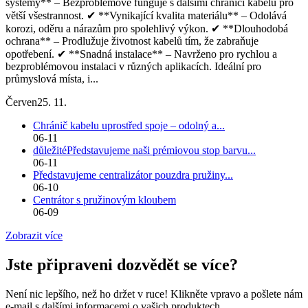
systémy** – Bezproblémově funguje s dalšími chrániči kabelů pro
větší všestrannost. ✔ **Vynikající kvalita materiálu** – Odolává
korozi, oděru a nárazům pro spolehlivý výkon. ✔ **Dlouhodobá
ochrana** – Prodlužuje životnost kabelů tím, že zabraňuje
opotřebení. ✔ **Snadná instalace** – Navrženo pro rychlou a
bezproblémovou instalaci v různých aplikacích. Ideální pro
průmyslová místa, i...
Červen
25. 11.
Chránič kabelu uprostřed spoje – odolný a...
06-11
důležitéPředstavujeme naši prémiovou stop barvu...
06-11
Představujeme centralizátor pouzdra pružiny...
06-10
Centrátor s pružinovým kloubem
06-09
Zobrazit více
Jste připraveni dozvědět se více?
Není nic lepšího, než ho držet v ruce! Klikněte vpravo a pošlete nám
e-mail s dalšími informacemi o vašich produktech.