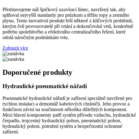
Představujeme náš špičkový uzavírací límec, navržený tak, aby
splňoval nejvyšší standardy pro průzkum a těžbu ropy a zemního
plynu. Tento inovativní produkt řeší některé z klíčových problémů,
kterým čelí provozovatelé při vrtání a dokončování vrtů, konkrétně
potřebu spolehlivého a efektivního centralizačního řešení, které
odolá náročným podmínkám vrtu.
Zobrazit více
Doporučené produkty
Hydraulické pneumatické nářadí
Pneumatické hydraulické nářadí je zařízení speciálně navržené pro
rychlou instalaci a demontáž kabelových chráničů. Jeho provoz a
funkčnost závisí na součinnosti několika důležitých komponent.
Mezi hlavní komponenty patří systém přívodu vzduchu, hydraulické
čerpadlo, trojcestný hydraulický pohon, pneumatický pohon,
hydraulický pohon, potrubní systém a bezpečnostní ochranné
zařízení.