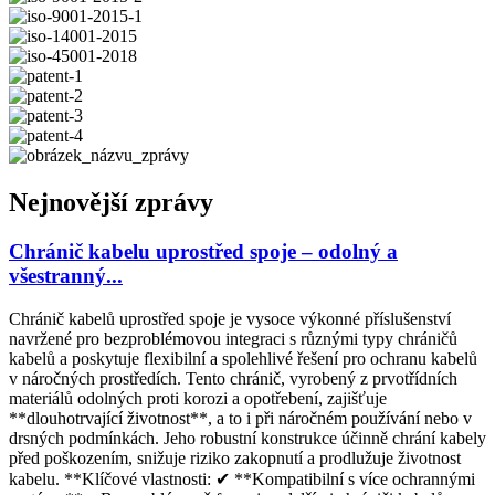
Nejnovější zprávy
Chránič kabelu uprostřed spoje – odolný a
všestranný...
Chránič kabelů uprostřed spoje je vysoce výkonné příslušenství
navržené pro bezproblémovou integraci s různými typy chráničů
kabelů a poskytuje flexibilní a spolehlivé řešení pro ochranu kabelů
v náročných prostředích. Tento chránič, vyrobený z prvotřídních
materiálů odolných proti korozi a opotřebení, zajišťuje
**dlouhotrvající životnost**, a to i při náročném používání nebo v
drsných podmínkách. Jeho robustní konstrukce účinně chrání kabely
před poškozením, snižuje riziko zakopnutí a prodlužuje životnost
kabelu. **Klíčové vlastnosti: ✔ **Kompatibilní s více ochrannými